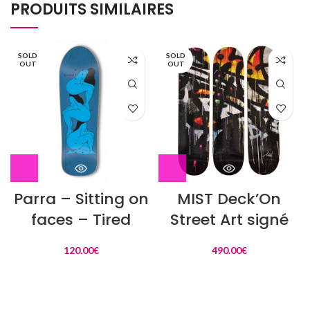
PRODUITS SIMILAIRES
SOLD
SOLD
OUT
OUT
Parra – Sitting on
MIST Deck’On
faces – Tired
Street Art signé
120.00
€
490.00
€