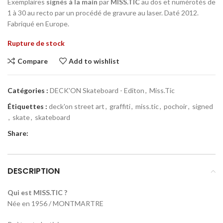
Exemplaires
signés à la main
par
MISS.TIC
au dos et numérotés de
1 à 30 au recto par un procédé de gravure au laser. Daté 2012.
Fabriqué en Europe.
Rupture de stock
Compare
Add to wishlist
Catégories :
DECK'ON Skateboard - Editon
,
Miss.Tic
Étiquettes :
deck'on street art
,
graffiti
,
miss.tic
,
pochoir
,
signed
,
skate
,
skateboard
Share:
DESCRIPTION
Qui est MISS.TIC ?
Née en 1956 / MONTMARTRE