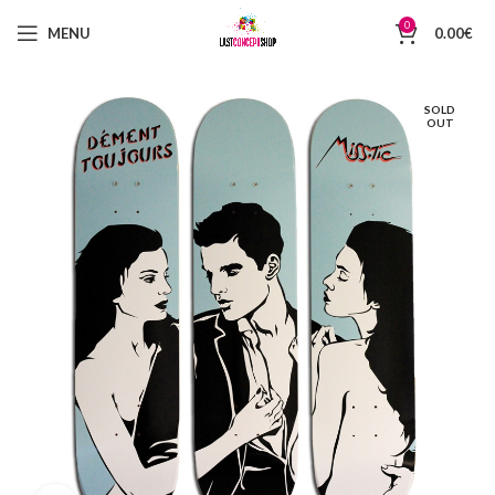
0
MENU
0.00
€
SOLD
OUT