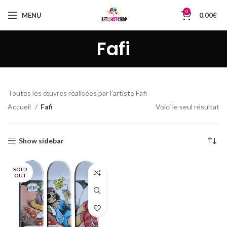
0
MENU
0.00
€
Fafi
Toutes les œuvres réalisées par l’artiste Fafi
Accueil
Fafi
Voici le seul résultat
Show sidebar
SOLD
OUT