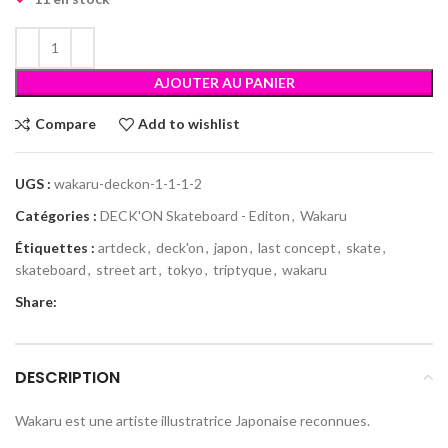
AJOUTER AU PANIER
Compare
Add to wishlist
UGS :
wakaru-deckon-1-1-1-2
Catégories :
DECK'ON Skateboard - Editon
,
Wakaru
Étiquettes :
artdeck
,
deck'on
,
japon
,
last concept
,
skate
,
skateboard
,
street art
,
tokyo
,
triptyque
,
wakaru
Share:
DESCRIPTION
Wakaru est une artiste illustratrice Japonaise reconnues.