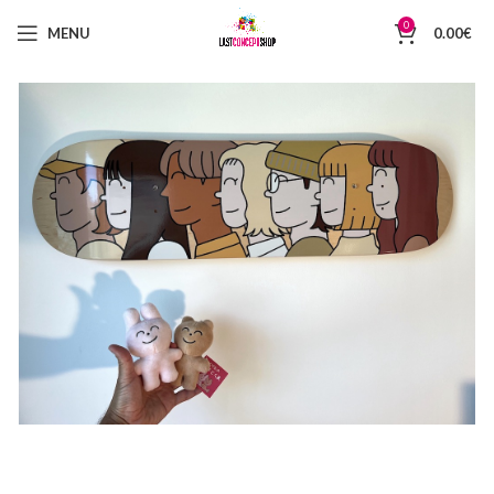
0
MENU
0.00
€