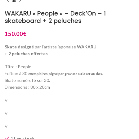
WAKARU « People » – Deck’On – 1
skateboard + 2 peluches
150.00
€
Skate
designé
par l’artiste japonaise
WAKARU
+ 2 peluches offertes
Titre : People
Edition à 30
exemplaires, signé par gravure au laser au dos.
Skate numéroté sur 30.
Dimensions : 80 x 20cm
//
//
//
11 en stock