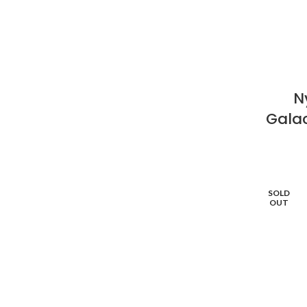
N
Galac
SOLD
OUT