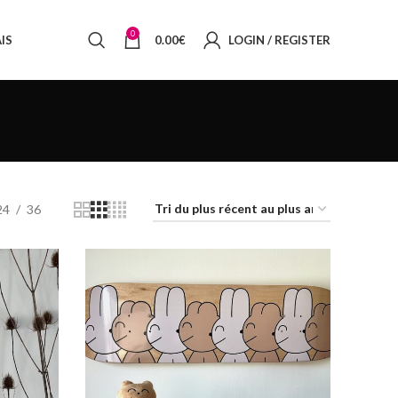
0
IS
0.00
€
LOGIN / REGISTER
24
36