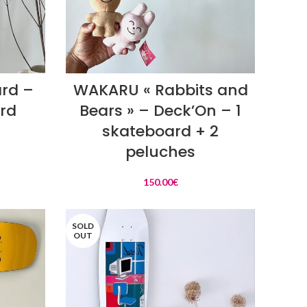
AJOUTER AU PANIER
ard –
WAKARU « Rabbits and
ard
Bears » – Deck’On – 1
skateboard + 2
peluches
150.00
€
SOLD
OUT