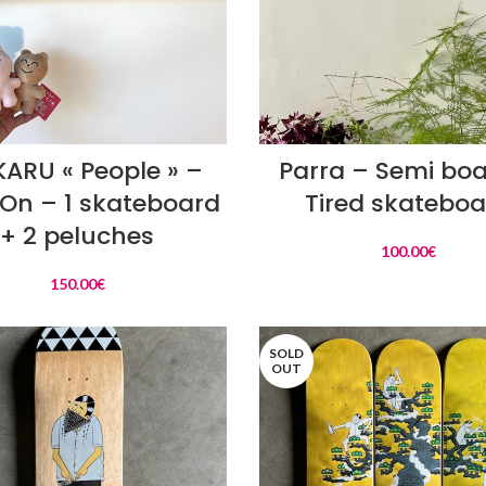
AJOUTER AU PANIER
LIRE LA SUITE
ARU « People » –
Parra – Semi bo
On – 1 skateboard
Tired skatebo
+ 2 peluches
100.00
€
150.00
€
SOLD
OUT