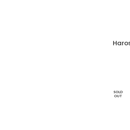
Haros
SOLD
OUT