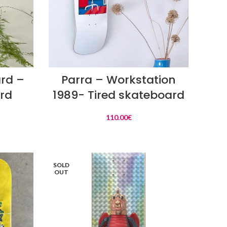
LIRE LA SUITE
ard –
Parra – Workstation
ard
1989- Tired skateboard
110.00
€
SOLD
OUT