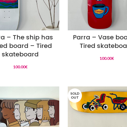
LIRE LA SUITE
LIRE LA SUITE
ra – The ship has
Parra – Vase bo
led board – Tired
Tired skatebo
skateboard
100.00
€
100.00
€
SOLD
OUT