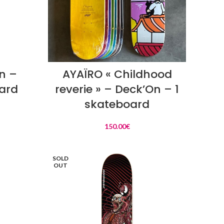
AJOUTER AU PANIER
n –
AYAÏRO « Childhood
ard
reverie » – Deck’On – 1
skateboard
150.00
€
SOLD
OUT