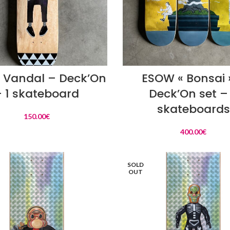
AJOUTER AU PANIER
LIRE LA SUITE
 Vandal – Deck’On
ESOW « Bonsai 
– 1 skateboard
Deck’On set –
skateboards
150.00
€
400.00
€
SOLD
OUT