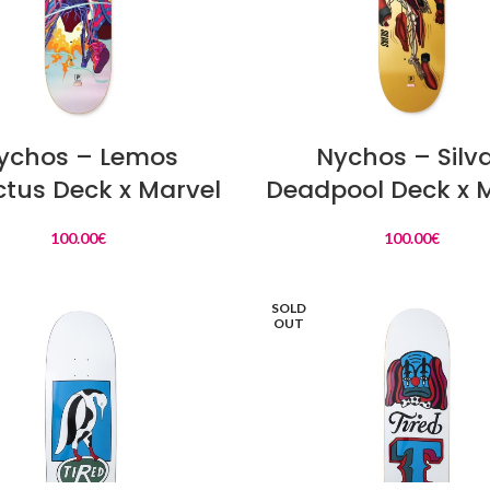
LIRE LA SUITE
LIRE LA SUITE
ychos – Lemos
Nychos – Silv
tus Deck x Marvel
Deadpool Deck x 
100.00
€
100.00
€
SOLD
OUT