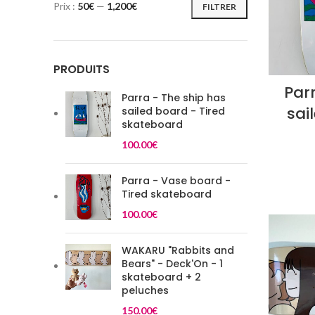
Prix :
50€
—
1,200€
FILTRER
Prix
Prix
min
max
PRODUITS
Par
Parra - The ship has
sai
sailed board - Tired
skateboard
100.00
€
Parra - Vase board -
Tired skateboard
100.00
€
WAKARU "Rabbits and
Bears" - Deck'On - 1
skateboard + 2
peluches
150.00
€