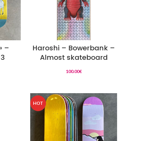
LIRE LA SUITE
» –
Haroshi – Bowerbank –
 3
Almost skateboard
100.00
€
HOT