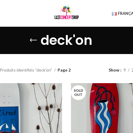
FRANÇA
deck'on
Produits identifiés “deck'on”
Page 2
Show
9
SOLD
OUT