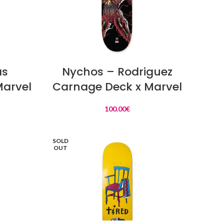
LIRE LA SUITE
as
Nychos – Rodriguez
Marvel
Carnage Deck x Marvel
100.00
€
SOLD
OUT