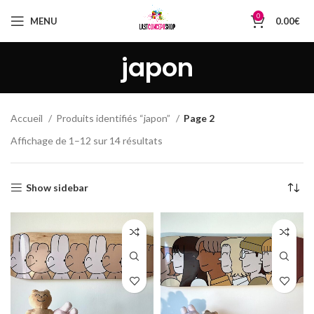
0
MENU
0.00
€
japon
Accueil
Produits identifiés “japon”
Page 2
Trié
Affichage de 1–12 sur 14 résultats
du
plus
récent
Show sidebar
au
plus
ancien