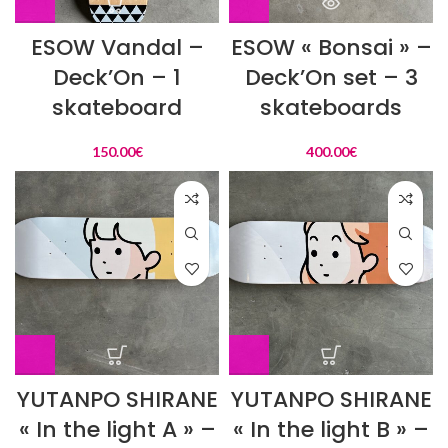
ESOW Vandal –
ESOW « Bonsai » –
Deck’On – 1
Deck’On set – 3
skateboard
skateboards
150.00
€
400.00
€
YUTANPO SHIRANE
YUTANPO SHIRANE
« In the light A » –
« In the light B » –