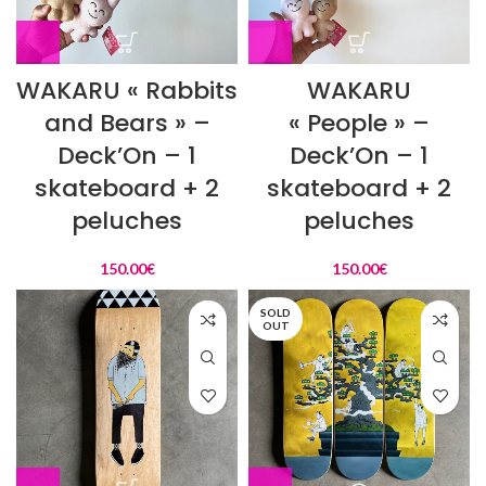
WAKARU « Rabbits
WAKARU
and Bears » –
« People » –
Deck’On – 1
Deck’On – 1
skateboard + 2
skateboard + 2
peluches
peluches
150.00
€
150.00
€
SOLD
OUT