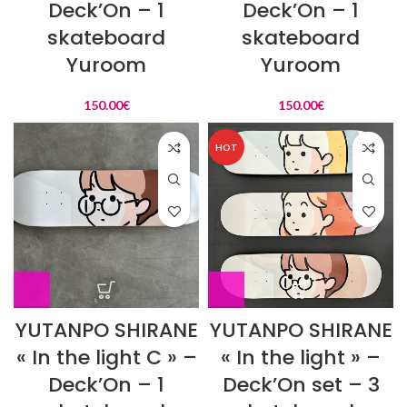
Deck’On – 1
Deck’On – 1
skateboard
skateboard
Yuroom
Yuroom
150.00
€
150.00
€
HOT
YUTANPO SHIRANE
YUTANPO SHIRANE
« In the light C » –
« In the light » –
Deck’On – 1
Deck’On set – 3