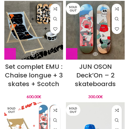
SOLD
OUT
Set complet EMU :
JUN OSON
Chaise longue + 3
Deck’On – 2
skates + Scotch
skateboards
600.00
€
300.00
€
SOLD
SOLD
OUT
OUT