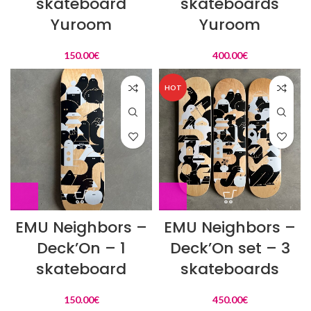
skateboard
skateboards
Yuroom
Yuroom
150.00
€
400.00
€
HOT
EMU Neighbors –
EMU Neighbors –
Deck’On – 1
Deck’On set – 3
skateboard
skateboards
150.00
€
450.00
€