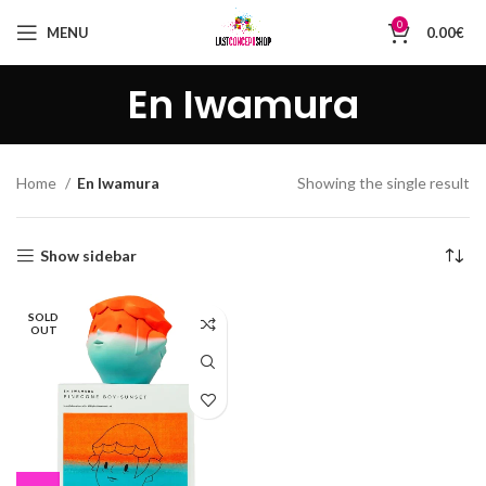
0
MENU
0.00
€
En Iwamura
Home
En Iwamura
Showing the single result
Show sidebar
SOLD
OUT