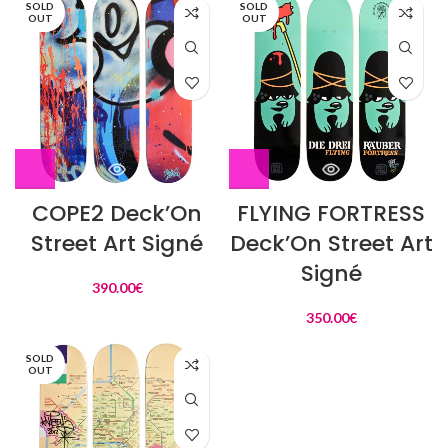
SOLD
SOLD
OUT
OUT
COPE2 Deck’On
FLYING FORTRESS
Street Art Signé
Deck’On Street Art
Signé
390.00
€
350.00
€
SOLD
OUT