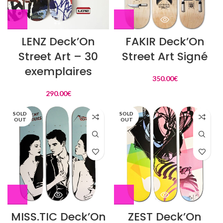
LENZ Deck’On
FAKIR Deck’On
Street Art – 30
Street Art Signé
exemplaires
350.00
€
290.00
€
SOLD
SOLD
OUT
OUT
MISS.TIC Deck’On
ZEST Deck’On