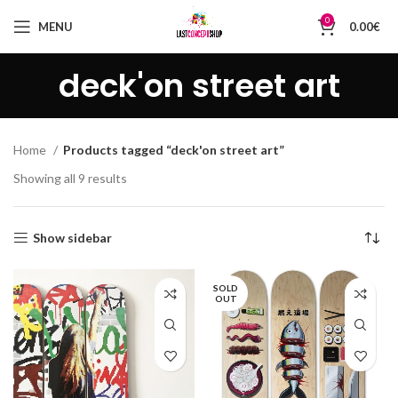
0
MENU
0.00
€
deck'on street art
Home
Products tagged “deck'on street art”
Sorted
Showing all 9 results
by
latest
Show sidebar
SOLD
OUT