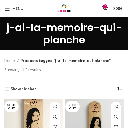
0
MENU
0.00
€
j-ai-la-memoire-qui-
planche
Home
Products tagged “j-ai-la-memoire-qui-planche”
Sorted
Showing all 2 results
by
latest
Show sidebar
SOLD
SOLD
OUT
OUT