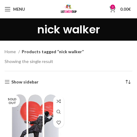
0
MENU
0.00
€
nick walker
Home
Products tagged “nick walker”
Showing the single result
Show sidebar
SOLD
OUT