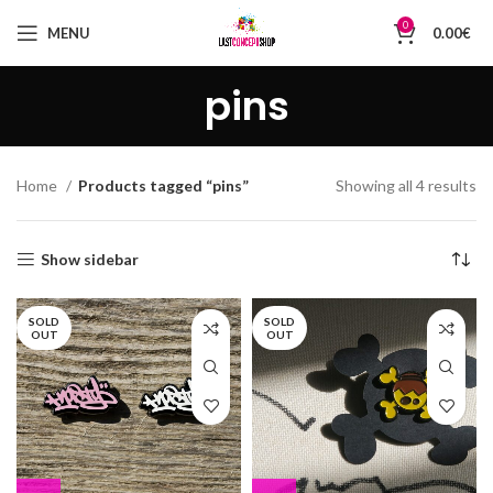
0
MENU
0.00
€
pins
So
Home
Products tagged “pins”
Showing all 4 results
by
la
Show sidebar
SOLD
SOLD
OUT
OUT