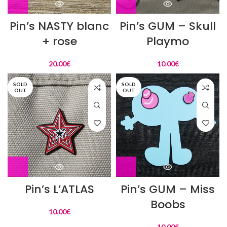
Pin’s NASTY blanc
Pin’s GUM – Skull
+ rose
Playmo
20.00
€
10.00
€
SOLD
SOLD
OUT
OUT
Pin’s L’ATLAS
Pin’s GUM – Miss
Boobs
10.00
€
10.00
€