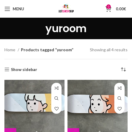
0
MENU
0.00
€
yuroom
So
Home
Products tagged “yuroom”
Showing all 4 results
by
la
Show sidebar