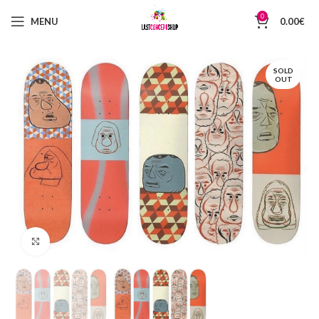
0
MENU
0.00
€
SOLD
OUT
Click to enlarge