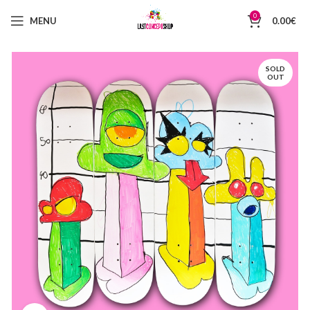
0
MENU
0.00
€
SOLD
OUT