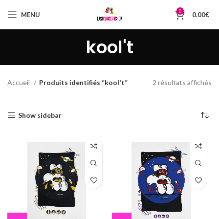
0
MENU
0.00
€
kool't
Tr
Accueil
Produits identifiés “kool't”
2 résultats affichés
du
pl
ré
Show sidebar
au
pl
an