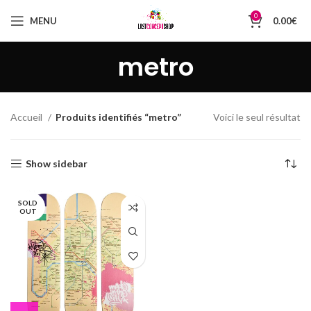
0
MENU
0.00
€
metro
Accueil
Produits identifiés “metro”
Voici le seul résultat
Show sidebar
SOLD
OUT