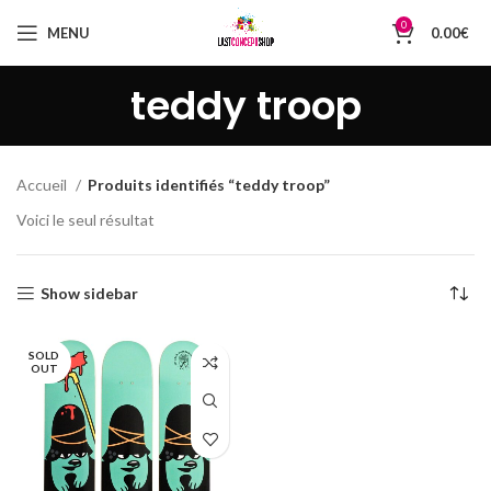
0
MENU
0.00
€
teddy troop
Accueil
Produits identifiés “teddy troop”
Voici le seul résultat
Show sidebar
SOLD
OUT