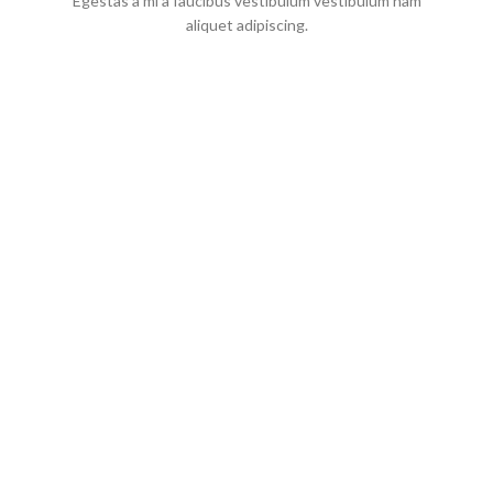
Egestas a mi a faucibus vestibulum vestibulum nam
aliquet adipiscing.