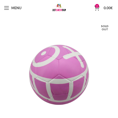
0
MENU
0.00
€
SOLD
OUT