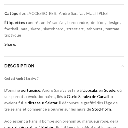
Catégories :
ACCESSOIRES
,
Andre Saraiva
,
MULTIPLES
Étiquettes :
andré
,
andré saraiva
,
baronandre
,
deck'on
,
design
,
football
,
mra
,
skate
,
skateboard
,
street art
,
tabouret
,
tamtam
,
triptyque
Share:
DESCRIPTION
Qui est André Saraiva ?
D’origine
portugaise
, André Saraiva est né à
Uppsala
, en
Suède
, où
ses parents révolutionnaires, liés à
Otelo Saraiva de Carvalho
avaient fui le
dictateur
Salazar
. Il découvre le graffiti dès l’âge de
treize ans et commence à œuvrer sur les murs de
Stockholm
.
Adolescent à Paris, il bombe son prénom au marqueur rose, de la
porte de Versailles
à
Barbès
. Puis il invente «
Mr A
» et le tague