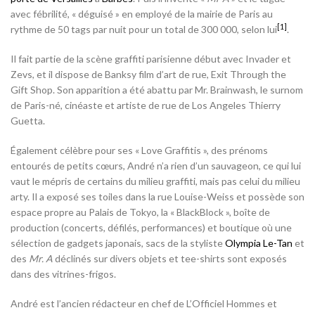
avec fébrilité, « déguisé » en employé de la mairie de Paris au
[
1
]
rythme de 50 tags par nuit pour un total de 300 000, selon lui
.
Il fait partie de la scène graffiti parisienne début avec Invader et
Zevs, et il dispose de Banksy film d’art de rue, Exit Through the
Gift Shop. Son apparition a été abattu par Mr. Brainwash, le surnom
de Paris-né, cinéaste et artiste de rue de Los Angeles Thierry
Guetta.
Également célèbre pour ses « Love Graffitis », des prénoms
entourés de petits cœurs, André n’a rien d’un sauvageon, ce qui lui
vaut le mépris de certains du milieu graffiti, mais pas celui du milieu
arty. Il a exposé ses toiles dans la rue Louise-Weiss et possède son
espace propre au Palais de Tokyo, la « BlackBlock », boîte de
production (concerts, défilés, performances) et boutique où une
sélection de gadgets japonais, sacs de la styliste
Olympia Le-Tan
et
des
Mr. A
déclinés sur divers objets et tee-shirts sont exposés
dans des vitrines-frigos.
André est l’ancien rédacteur en chef de L’Officiel Hommes et