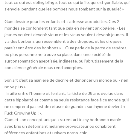
tout ce qui est « bling bling », tout ce qui brille, qui est gonflable, qui
s’envole, pendant que les bombes nous tombent sur la gueule! »
Gum dessine pour les enfants et s’adresse aux adultes. Ces 2
mondes se confondent tant que cela en devient anxiogène. « Les
jeunes veulent devenir vieux et les vieux veulent devenir jeunes. Il
y a des bonbons qui ressemblent à des drogues, et les drogues
paraissent être des bonbons » – Gum parle de la perte de repères,
où plus personne ne trouve sa place, dans une société de
surconsommation aseptisée, indigeste, où l’abrutissement de la
conscience générale nous rend amorphes.
Son art c’est sa manière de décrire et dénoncer un monde où « rien
ne va plus ».
Tiraillé entre l’homme et l’enfant, l’artiste de 38 ans évolue dans
cette bipolarité et comme sa seule résistance face à ce monde qu’il
ne comprend pas est de refuser de grandir : son hymne devient «
Fuck Growing Up ! ».
Gum et son concept unique « street art in my bedroom » manie
avec brio un détonnant mélange provocateur où cohabitent
références enfantines et univers porno-chic.