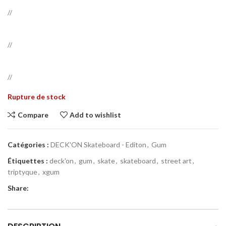
//
//
//
Rupture de stock
Compare
Add to wishlist
Catégories :
DECK'ON Skateboard - Editon
,
Gum
Étiquettes :
deck'on
,
gum
,
skate
,
skateboard
,
street art
,
triptyque
,
xgum
Share: