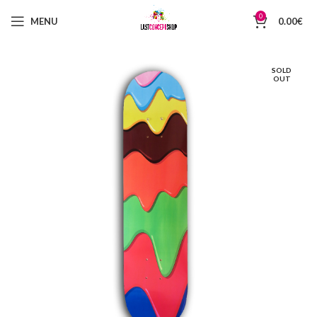
0
MENU
0.00
€
SOLD
OUT