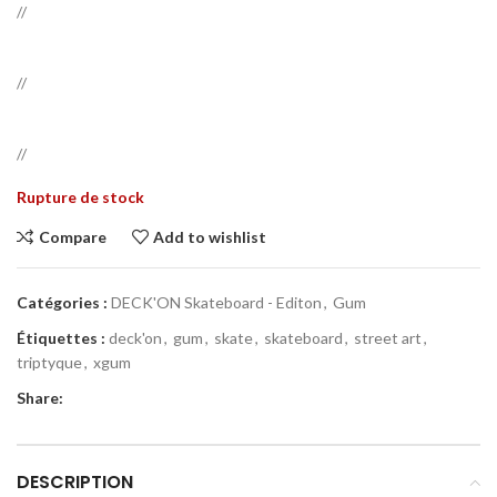
//
//
//
Rupture de stock
Compare
Add to wishlist
Catégories :
DECK'ON Skateboard - Editon
,
Gum
Étiquettes :
deck'on
,
gum
,
skate
,
skateboard
,
street art
,
triptyque
,
xgum
Share:
DESCRIPTION