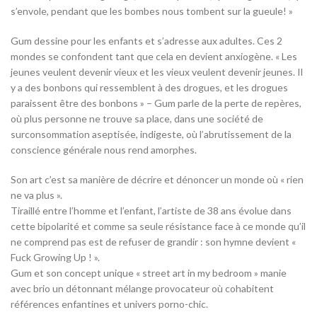
s’envole, pendant que les bombes nous tombent sur la gueule! »
Gum dessine pour les enfants et s’adresse aux adultes. Ces 2
mondes se confondent tant que cela en devient anxiogène. « Les
jeunes veulent devenir vieux et les vieux veulent devenir jeunes. Il
y a des bonbons qui ressemblent à des drogues, et les drogues
paraissent être des bonbons » – Gum parle de la perte de repères,
où plus personne ne trouve sa place, dans une société de
surconsommation aseptisée, indigeste, où l’abrutissement de la
conscience générale nous rend amorphes.
Son art c’est sa manière de décrire et dénoncer un monde où « rien
ne va plus ».
Tiraillé entre l’homme et l’enfant, l’artiste de 38 ans évolue dans
cette bipolarité et comme sa seule résistance face à ce monde qu’il
ne comprend pas est de refuser de grandir : son hymne devient «
Fuck Growing Up ! ».
Gum et son concept unique « street art in my bedroom » manie
avec brio un détonnant mélange provocateur où cohabitent
références enfantines et univers porno-chic.