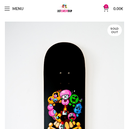
0
MENU
0.00
€
SOLD
OUT